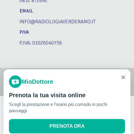
0832 872692
EMAIL
INFO@RADIOLOGIAVERDERAMO.IT
PIVA
P.IVA: 01026040756
×
©2026 Studio Radiologico Verderamo
MioDottore
Powered by
MMultimedia
Prenota la tua visita online
Scegli la prestazione e l'orario più comodo in pochi
passaggi.
PRENOTA ORA